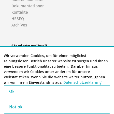
Dokumentationen
Kontakte
HSSEQ
Archives
Standorte weltweit
EAS Europa/Niederlande
Wir verwenden Cookies, um für einen möglichst
EAS Deutschland Norden (Frankfurt a.M.)
reibungslosen Betrieb unserer Website zu sorgen und Ihnen
EAS Deutschland Süden (Stuttgart)
eine bessere Funktionalität zu bieten. Darüber hinaus
EAS Frankreich
verwenden wir Cookies unter anderem für unsere
Webstatistiken. Wenn Sie die Website weiter nutzen, gehen
EAS Italien
wir von Ihrem Einverständnis aus.
Datenschutzerklärung
EAS USA
EAS China
Ok
© Copyright 2026 EAS change systems
Not ok