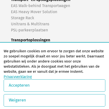
EAS Walk-behind Transportwagen
EAS Heavy Mover Solution
Storage Rack
Unitrans & Multitrans
PSL-parkeerplaatsen
Transportoplossingen
EAS Heavy Mover Solution
We gebruiken cookies om ervoor te zorgen dat onze website
Transportwagen
zo soepel mogelijk draait en voor jou beter werkt. Daarnaast
gebruiken wij onder andere cookies voor onze
Oplossingen voor uitwerperkoppelingen
webstatistieken. Als je doorgaat met het gebruiken van de
Uitwerperkoppelingen
website, gaan we er vanuit dat je ermee instemt.
Privacyverklaring
Turnkey oplossingen
Turnkey oplossingen
Accepteren
© Copyright 2026 EAS change systems
Weigeren