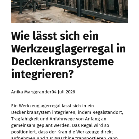
Wie lässt sich ein
Werkzeuglagerregal in
Deckenkransysteme
integrieren?
Posted
Anika Marggrander
04 Juli 2026
by:
Ein Werkzeuglagerregal lässt sich in ein
Deckenkransystem integrieren, indem Regalstandort,
Tragfähigkeit und Anfahrwege von Anfang an
gemeinsam geplant werden. Das Regal wird so
positioniert, dass der Kran die Werkzeuge direkt
aufnehmen und zur Maschine transportieren kann,