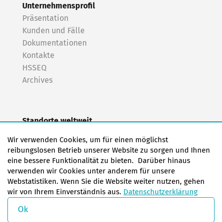
Unternehmensprofil
Präsentation
Kunden und Fälle
Dokumentationen
Kontakte
HSSEQ
Archives
Standorte weltweit
EAS Europa/Niederlande
Wir verwenden Cookies, um für einen möglichst
EAS Deutschland Norden (Frankfurt a.M.)
reibungslosen Betrieb unserer Website zu sorgen und Ihnen
EAS Deutschland Süden (Stuttgart)
eine bessere Funktionalität zu bieten. Darüber hinaus
EAS Frankreich
verwenden wir Cookies unter anderem für unsere
Webstatistiken. Wenn Sie die Website weiter nutzen, gehen
EAS Italien
wir von Ihrem Einverständnis aus.
Datenschutzerklärung
EAS USA
EAS China
Ok