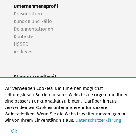
Unternehmensprofil
Präsentation
Kunden und Fälle
Dokumentationen
Kontakte
HSSEQ
Archives
Standorte weltweit
EAS Europa/Niederlande
Wir verwenden Cookies, um für einen möglichst
EAS Deutschland Norden (Frankfurt a.M.)
reibungslosen Betrieb unserer Website zu sorgen und Ihnen
EAS Deutschland Süden (Stuttgart)
eine bessere Funktionalität zu bieten. Darüber hinaus
EAS Frankreich
verwenden wir Cookies unter anderem für unsere
Webstatistiken. Wenn Sie die Website weiter nutzen, gehen
EAS Italien
wir von Ihrem Einverständnis aus.
Datenschutzerklärung
EAS USA
EAS China
Ok