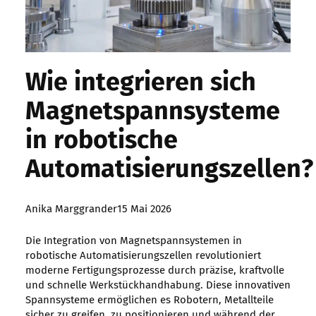
Wie integrieren sich
Magnetspannsysteme
in robotische
Automatisierungszellen?
Posted
Anika Marggrander
15 Mai 2026
by:
Die Integration von Magnetspannsystemen in
robotische Automatisierungszellen revolutioniert
moderne Fertigungsprozesse durch präzise, kraftvolle
und schnelle Werkstückhandhabung. Diese innovativen
Spannsysteme ermöglichen es Robotern, Metallteile
sicher zu greifen, zu positionieren und während der