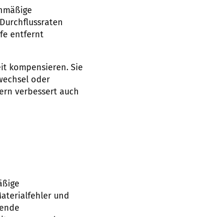
chmäßige
Durchflussraten
fe entfernt
it kompensieren. Sie
wechsel oder
ern verbessert auch
äßige
Materialfehler und
hende