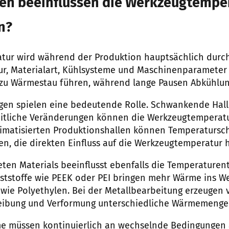
en beeinflussen die Werkzeugtempe
n?
ur wird während der Produktion hauptsächlich durch 
, Materialart, Kühlsysteme und Maschinenparameter b
 zu Wärmestau führen, während lange Pausen Abkühlun
n spielen eine bedeutende Rolle. Schwankende Hal
eitliche Veränderungen können die Werkzeugtemperatu
klimatisierten Produktionshallen können Temperaturs
en, die direkten Einfluss auf die Werkzeugtemperatur 
eten Materials beeinflusst ebenfalls die Temperaturen
tstoffe wie PEEK oder PEI bringen mehr Wärme ins We
wie Polyethylen. Bei der Metallbearbeitung erzeugen
eibung und Verformung unterschiedliche Wärmemenge
me müssen kontinuierlich an wechselnde Bedingungen