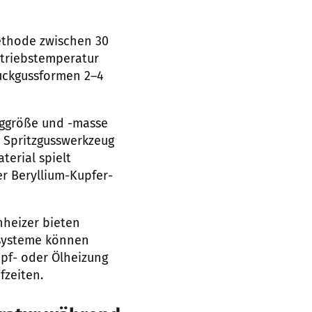
methode zwischen 30
etriebstemperatur
uckgussformen 2–4
uggröße und -masse
 Spritzgusswerkzeug
terial spielt
er Beryllium-Kupfer-
nheizer bieten
izsysteme können
pf- oder Ölheizung
fzeiten.