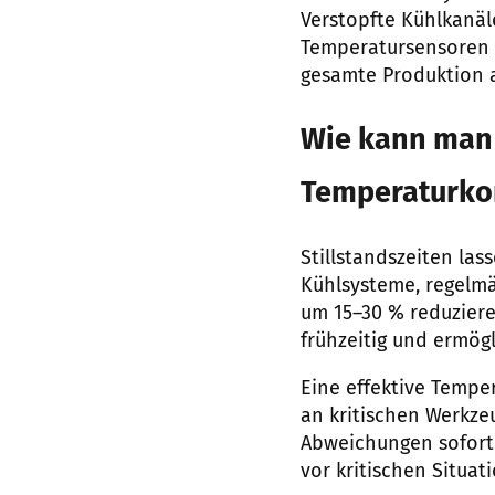
Verstopfte Kühlkanäl
Temperatursensoren 
gesamte Produktion 
Wie kann man 
Temperaturkon
Stillstandszeiten la
Kühlsysteme, regelm
um 15–30 % reduzie
frühzeitig und ermögl
Eine effektive Tempe
an kritischen Werkze
Abweichungen sofort
vor kritischen Situa