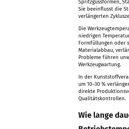
Spritzgussformen, S
Sie beeinflusst die S
verlängerten Zyklusz
Die Werkzeugtemperat
niedrigen Temperatur
Formfüllungen oder s
Materialabbau, verlä
Probleme führen unwe
Werkzeugwartung.
In der Kunststoffver
um 10–30 % verlänger
direkte Produktionsv
Qualitätskontrollen.
Wie lange daue