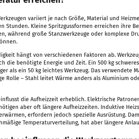
ratur erreichen?
Werkzeugen variiert je nach Größe, Material und Heiz
n Stunden. Kleine Spritzgussformen erreichen ihre B
ten, während große Stanzwerkzeuge oder komplexe Dr
können.
digkeit hängt von verschiedenen Faktoren ab. Werkze
 die benötigte Energie und Zeit. Ein 500 kg schweres
ger als ein 50 kg leichtes Werkzeug. Das verwendete Ma
ge Rolle – Stahl leitet Wärme anders als Aluminium od
nflusst die Aufheizzeit erheblich. Elektrische Patrone
enötigen aber oft längere Aufheizzeiten. Induktive He
erwärmen, erfordern jedoch spezielle Ausrüstung. Dam
chmäßige Temperaturverteilung, hat aber längere Anlau