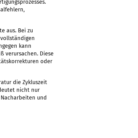
tigungsprozesses.
alfehlern,
e aus. Bei zu
nvollständigen
ingegen kann
iß verursachen. Diese
tätskorrekturen oder
atur die Zykluszeit
deutet nicht nur
ür Nacharbeiten und