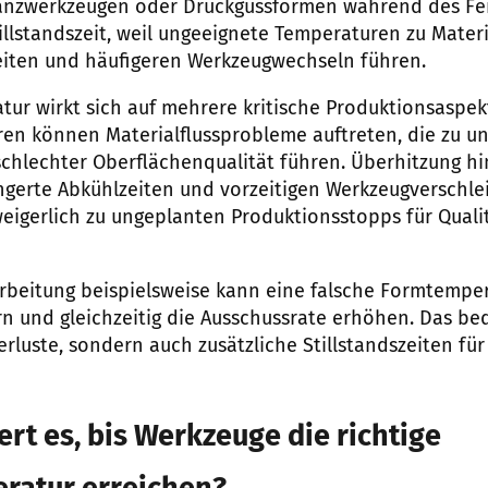
tanzwerkzeugen oder Druckgussformen während des Fer
tillstandszeit, weil ungeeignete Temperaturen zu Materi
eiten und häufigeren Werkzeugwechseln führen.
ur wirkt sich auf mehrere kritische Produktionsaspekt
en können Materialflussprobleme auftreten, die zu u
chlechter Oberflächenqualität führen. Überhitzung h
ngerte Abkühlzeiten und vorzeitigen Werkzeugverschle
igerlich zu ungeplanten Produktionsstopps für Quali
arbeitung beispielsweise kann eine falsche Formtemper
n und gleichzeitig die Ausschussrate erhöhen. Das be
erluste, sondern auch zusätzliche Stillstandszeiten f
rt es, bis Werkzeuge die richtige