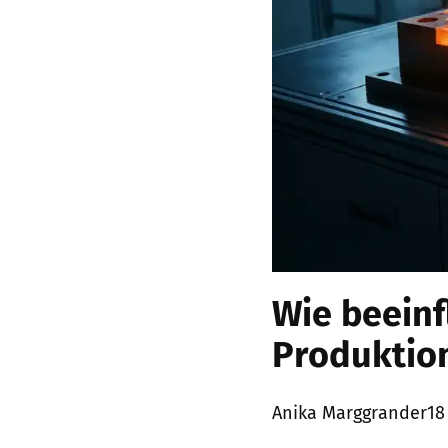
Wie beeinf
Produktion
Posted
Anika Marggrander
18
by: