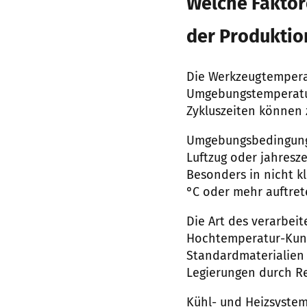
Welche Faktor
der Produktio
Die Werkzeugtemperat
Umgebungstemperatur
Zykluszeiten können
Umgebungsbedingunge
Luftzug oder jahresz
Besonders in nicht 
°C oder mehr auftret
Die Art des verarbeit
Hochtemperatur-Kuns
Standardmaterialien 
Legierungen durch R
Kühl- und Heizsyste