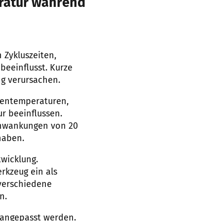
ratur während
Zykluszeiten,
eeinflusst. Kurze
g verursachen.
lentemperaturen,
r beeinflussen.
chwankungen von 20
haben.
twicklung.
rkzeug ein als
 verschiedene
n.
 angepasst werden.