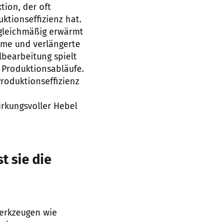
tion, der oft
ktionseffizienz hat.
gleichmäßig erwärmt
eme und verlängerte
lbearbeitung spielt
 Produktionsabläufe.
oduktionseffizienz
e
irkungsvoller Hebel
 sie die
erkzeugen wie