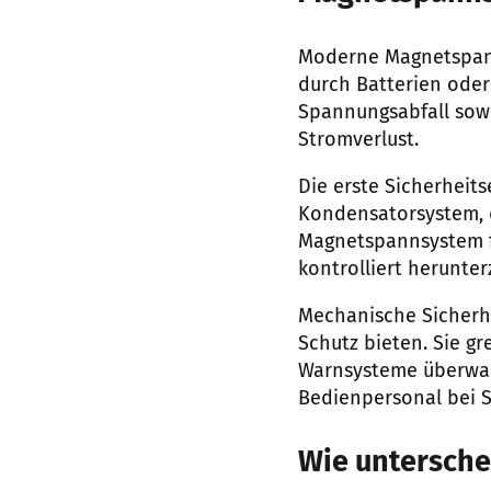
Moderne Magnetspann
durch Batterien ode
Spannungsabfall sowi
Stromverlust.
Die erste Sicherheit
Kondensatorsystem, d
Magnetspannsystem f
kontrolliert herunte
Mechanische Sicherh
Schutz bieten. Sie g
Warnsysteme überwac
Bedienpersonal bei Sp
Wie untersche