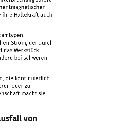
unterbrechung sofort
manentmagnetischen
 ihre Haltekraft auch
stemtypen.
chen Strom, der durch
d das Werkstück
ondere bei schweren
 die kontinuierlich
eren oder zu
genschaft macht sie
usfall von