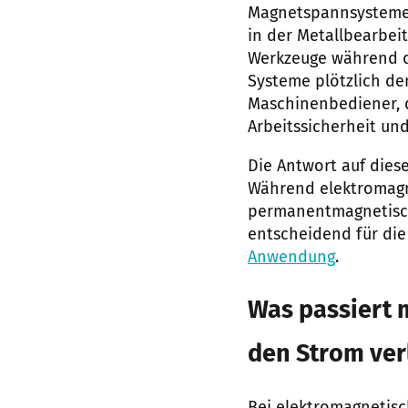
Magnetspannsysteme s
in der Metallbearbe
Werkzeuge während de
Systeme plötzlich den
Maschinenbediener, d
Arbeitssicherheit un
Die Antwort auf dies
Während elektromagne
permanentmagnetische
entscheidend für die
Anwendung
.
Was passiert
den Strom ver