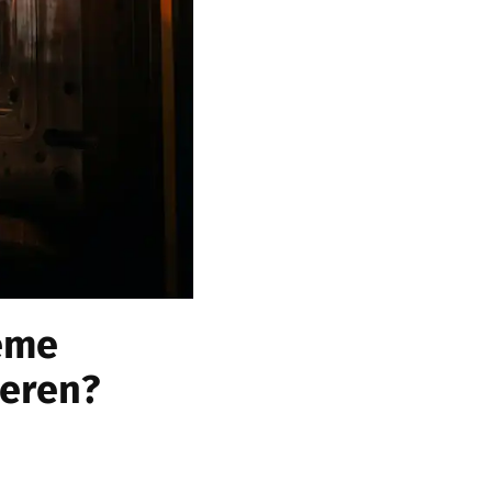
eme
ieren?