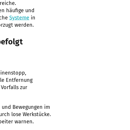
reiche.
en häufige und
sche
Systeme
in
orzugt werden.
befolgt
hinenstopp,
le Entfernung
orfalls zur
nen und Bewegungen im
urch lose Werkstücke.
beiter warnen.