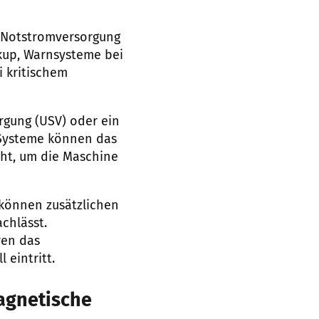
 Notstromversorgung
kup, Warnsysteme bei
 kritischem
rgung (USV) oder ein
 Systeme können das
ht, um die Maschine
können zusätzlichen
chlässt.
ren das
 eintritt.
agnetische