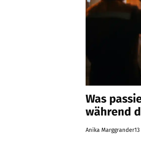
Was passi
während de
Posted
Anika Marggrander
13
by: