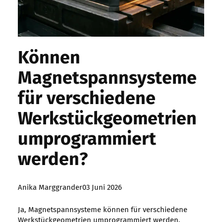
Können
Magnetspannsysteme
für verschiedene
Werkstückgeometrien
umprogrammiert
werden?
Posted
Anika Marggrander
03 Juni 2026
by:
Ja, Magnetspannsysteme können für verschiedene
Werkstückgeometrien umprogrammiert werden.