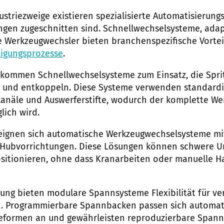
striezweige existieren spezialisierte Automatisierungs
ngen zugeschnitten sind. Schnellwechselsysteme, ada
 Werkzeugwechsler bieten branchenspezifische Vortei
tigungsprozesse
.
h kommen Schnellwechselsysteme zum Einsatz, die Spr
und entkoppeln. Diese Systeme verwenden standardis
kanäle und Auswerferstifte, wodurch der komplette We
lich wird.
eignen sich automatische Werkzeugwechselsysteme mit
 Hubvorrichtungen. Diese Lösungen können schwere 
positionieren, ohne dass Kranarbeiten oder manuelle
tung bieten modulare Spannsysteme Flexibilität für v
. Programmierbare Spannbacken passen sich automat
leformen an und gewährleisten reproduzierbare Spann