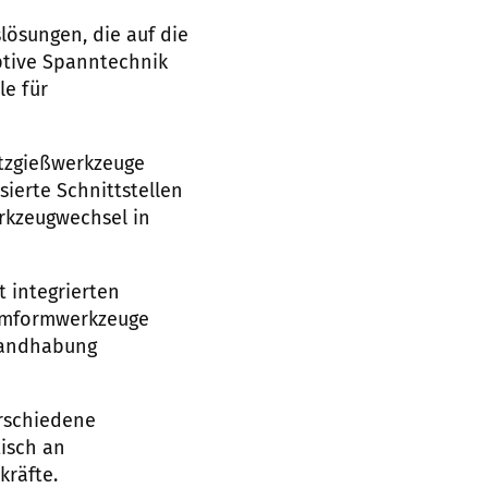
lösungen, die auf die
ptive Spanntechnik
le für
itzgießwerkzeuge
ierte Schnittstellen
rkzeugwechsel in
 integrierten
Umformwerkzeuge
 Handhabung
erschiedene
isch an
kräfte.