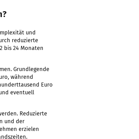
n?
omplexität und
urch reduzierte
12 bis 24 Monaten
mmen. Grundlegende
Euro, während
 hunderttausend Euro
und eventuell
werden. Reduzierte
n und der
nehmen erzielen
andszeiten.