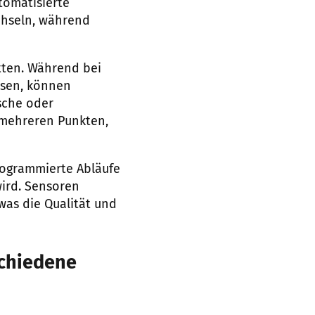
tomatisierte
chseln, während
itten. Während bei
ssen, können
sche oder
 mehreren Punkten,
rogrammierte Abläufe
wird. Sensoren
as die Qualität und
schiedene