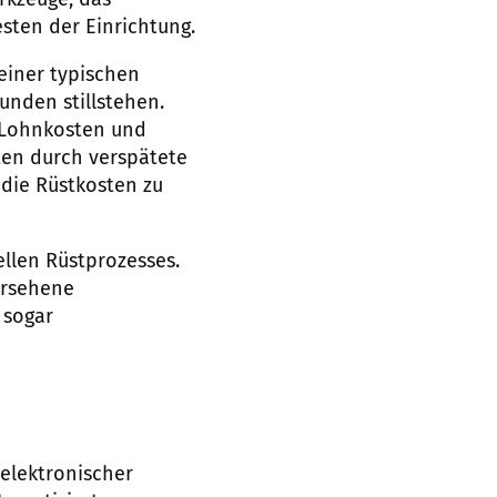
rkzeuge, das
sten der Einrichtung.
einer typischen
nden stillstehen.
n Lohnkosten und
sten durch verspätete
die Rüstkosten zu
llen Rüstprozesses.
ersehene
 sogar
elektronischer