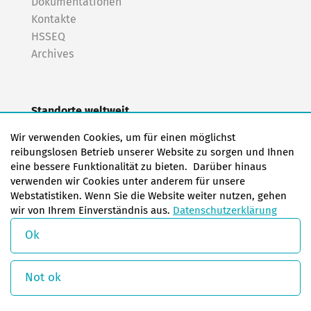
Dokumentationen
Kontakte
HSSEQ
Archives
Standorte weltweit
EAS Europa/Niederlande
Wir verwenden Cookies, um für einen möglichst
EAS Deutschland Norden (Frankfurt a.M.)
reibungslosen Betrieb unserer Website zu sorgen und Ihnen
EAS Deutschland Süden (Stuttgart)
eine bessere Funktionalität zu bieten. Darüber hinaus
EAS Frankreich
verwenden wir Cookies unter anderem für unsere
Webstatistiken. Wenn Sie die Website weiter nutzen, gehen
EAS Italien
wir von Ihrem Einverständnis aus.
Datenschutzerklärung
EAS USA
EAS China
Ok
© Copyright 2026 EAS change systems
Not ok