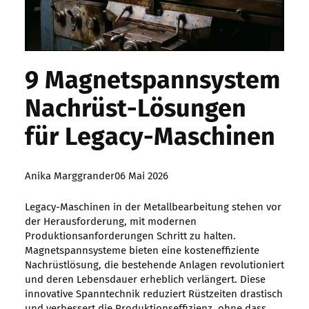
9 Magnetspannsystem
Nachrüst-Lösungen
für Legacy-Maschinen
Posted
Anika Marggrander
06 Mai 2026
by:
Legacy-Maschinen in der Metallbearbeitung stehen vor
der Herausforderung, mit modernen
Produktionsanforderungen Schritt zu halten.
Magnetspannsysteme bieten eine kosteneffiziente
Nachrüstlösung, die bestehende Anlagen revolutioniert
und deren Lebensdauer erheblich verlängert. Diese
innovative Spanntechnik reduziert Rüstzeiten drastisch
und verbessert die Produktionseffizienz, ohne dass