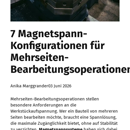
7 Magnetspann-
Konfigurationen für
Mehrseiten-
Bearbeitungsoperatione
Posted
Anika Marggrander
03 Juni 2026
by:
Mehrseiten-Bearbeitungsoperationen stellen
besondere Anforderungen an die
Werkstückaufspannung. Wer ein Bauteil von mehreren
Seiten bearbeiten möchte, braucht eine Spannlösung,
die maximale Zugänglichkeit bietet, ohne auf Stabilität
zu verzichten.
Magnetspannsysteme
haben sich dabei