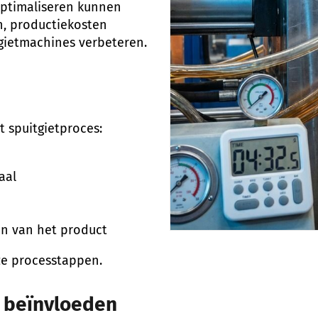
 optimaliseren kunnen
n, productiekosten
gietmachines verbeteren.
t spuitgietproces:
aal
en van het product
eze processtappen.
d beïnvloeden