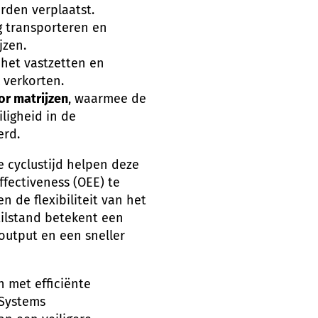
rden verplaatst.
g transporteren en
jzen.
 het vastzetten en
 verkorten.
or matrijzen
, waarmee de
iligheid in de
erd.
 cyclustijd helpen deze
fectiveness (OEE) te
 de flexibiliteit van het
tilstand betekent een
utput en een sneller
 met efficiënte
 Systems