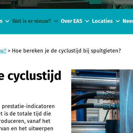
n
Wat is er nieuw?
Over EAS
Locaties
Nee
uw?
>
Hoe bereken je de cyclustijd bij spuitgieten?
 cyclustijd
e prestatie-indicatoren
 is de totale tijd die
roduceren, vanaf het
ervan en het uitwerpen