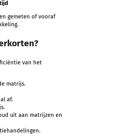
tijd
den gemeten of vooraf
keling.
verkorten?
ficiëntie van het
e matrijs.
l af.
s.
oud uit aan matrijzen en
tiehandelingen.