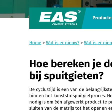
Producte
Home
>
Wat is er nieuw?
>
Wat is er nie
Hoe bereken je de
bij spuitgieten?
De cyclustijd is een van de belangrijkst
binnen het kunststofspuitgietproces. Het
nodig is om één afgewerkt product te p
sluiten van de matrijs tot het openen 