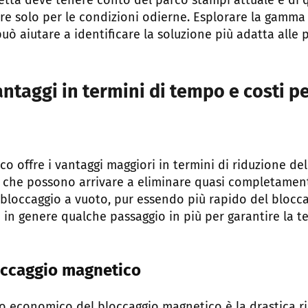
tta deve tenere conto del parco stampi attuale e di q
are solo per le condizioni odierne. Esplorare la gamm
uò aiutare a identificare la soluzione più adatta alle 
antaggi in termini di tempo e costi p
co offre i vantaggi maggiori in termini di riduzione d
 che possono arrivare a eliminare quasi completament
l bloccaggio a vuoto, pur essendo più rapido del bloc
e in genere qualche passaggio in più per garantire la t
occaggio magnetico
io economico del bloccaggio magnetico è la drastica r