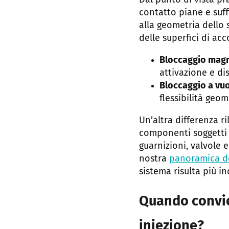
Dal punto di vista pr
contatto piane e suff
alla geometria dello 
delle superfici di a
Bloccaggio magn
attivazione e di
Bloccaggio a vuo
flessibilità ge
Un’altra differenza r
componenti soggetti a
guarnizioni, valvole e
nostra
panoramica de
sistema risulta più in
Quando convie
iniezione?