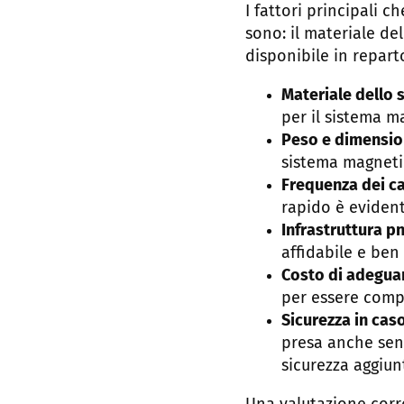
I fattori principali 
sono: il materiale del
disponibile in reparto
Materiale dello 
per il sistema m
Peso e dimensio
sistema magnet
Frequenza dei c
rapido è eviden
Infrastruttura p
affidabile e be
Costo di adegua
per essere compa
Sicurezza in caso
presa anche sen
sicurezza aggiunt