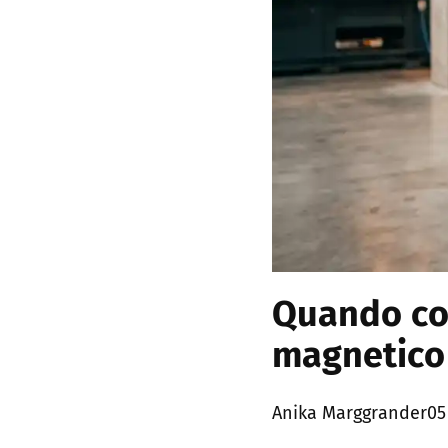
Quando con
magnetico 
Posted
Anika Marggrander
05
by: