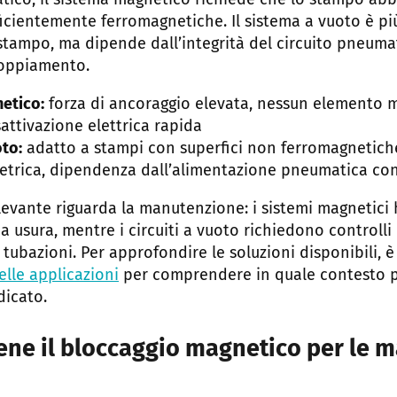
atico, il sistema magnetico richiede che lo stampo abbi
icientemente ferromagnetiche. Il sistema a vuoto è più 
stampo, ma dipende dall’integrità del circuito pneuma
ccoppiamento.
etico:
forza di ancoraggio elevata, nessun elemento 
sattivazione elettrica rapida
to:
adatto a stampi con superfici non ferromagnetich
ometrica, dipendenza dall’alimentazione pneumatica co
ilevante riguarda la manutenzione: i sistemi magnetic
 usura, mentre i circuiti a vuoto richiedono controlli 
 tubazioni. Per approfondire le soluzioni disponibili, è
lle applicazioni
per comprendere in quale contesto p
dicato.
ne il bloccaggio magnetico per le m