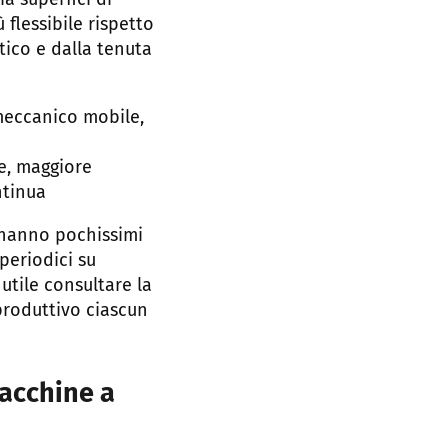
a superfici di
flessibile rispetto
tico e dalla tenuta
meccanico mobile,
e, maggiore
ntinua
i hanno pochissimi
periodici su
 utile consultare la
roduttivo ciascun
acchine a