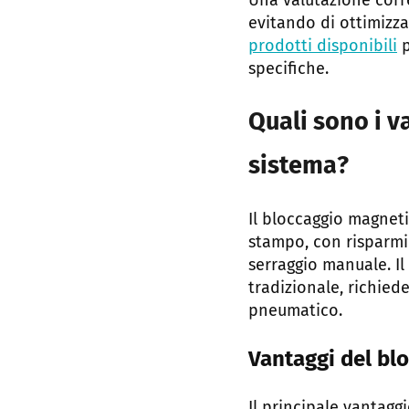
Una valutazione corre
evitando di ottimizz
prodotti disponibili
p
specifiche.
Quali sono i v
sistema?
Il bloccaggio magneti
stampo, con risparmi
serraggio manuale. I
tradizionale, richied
pneumatico.
Vantaggi del bl
Il principale vantagg