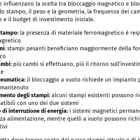
che influenzano la scelta tra bloccaggio magnetico e bl
lo stampo, il peso e la geometria, la frequenza dei camb
 e il budget di investimento iniziale.
stampo:
la presenza di materiale ferromagnetico è re
agnetico
ni:
stampi pesanti beneficiano maggiormente della forz
ico
ambi:
più cambi si effettuano, più il ritorno sull’invest
te
neumatica:
il bloccaggio a vuoto richiede un impianto
n mantenuto
mento degli stampi:
alcuni stampi esistenti possono r
tibili con uno dei due sistemi
 di interruzione di energia:
i sistemi magnetici perma
za alimentazione, mentre quelli a vuoto possono richi
ivi