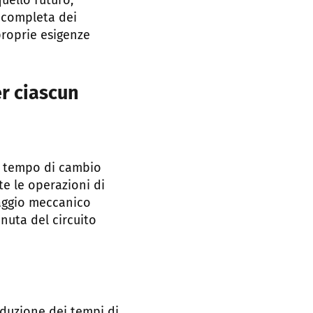
uello futuro,
a completa dei
proprie esigenze
er ciascun
el tempo di cambio
e le operazioni di
caggio meccanico
enuta del circuito
iduzione dei tempi di