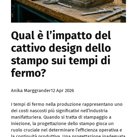
Qual è l’impatto del
cattivo design dello
stampo sui tempi di
fermo?
Posted
Anika Marggrander
12 Apr 2026
by:
I tempi di fermo nella produzione rappresentano uno
dei costi nascosti più significativi nell’industria
manifatturiera. Quando si tratta di stampaggio a
iniezione, la progettazione dello stampo gioca un
ruolo cruciale nel determinare l’efficienza operativa e
la continuità produttiva. Una progettazione inadeguata