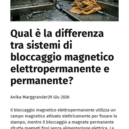
Qual è la differenza
tra sistemi di
bloccaggio magnetico
elettropermanente e
permanente?
Posted
Anika Marggrander
29 Giu 2026
by:
Il bloccaggio magnetico elettropermanente utilizza un
campo magnetico attivato elettricamente per fissare lo
stampo, mentre il bloccaggio a magnete permanente
sfrutta magneti fissi senza alimentazione elettrica. La