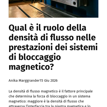
Qual è il ruolo della
densità di flusso nelle
prestazioni dei sistemi
di bloccaggio
magnetico?
Posted
Anika Marggrander
15 Giu 2026
by:
La densità di flusso magnetico è il fattore principale
che determina la forza di bloccaggio in un sistema
magnetico: maggiore è la densità di flusso che
attraversa l’interfaccia tra la piastra magnetica e lo