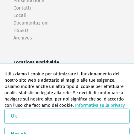
Presentazione
Contatti
Locali
Documentazioni
HSSEQ
Archives
Locations worldwide
EAS Europe/Netherlands
Utilizziamo i cookie per ottimizzare il funzionamento del
EAS Germany North (Frankfurt a.M.)
nostro sito web e adattarlo al meglio alle tue esigenze.
EAS Germany South (Stuttgart)
Usiamo inoltre anche un altro tipo di cookie per effettuare
EAS France
analisi statistiche legate alla rete. Se decidi di continuare a
navigare sul nostro sito, per noi significa che sei d’accordo
EAS Italy
con l’uso che facciamo dei cookie.
Informativa sulla privacy
EAS USA
EAS China
Ok
© Copyright 2026 EAS change systems