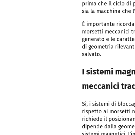
prima che il ciclo d
sia la macchina che l
È importante ricordar
morsetti meccanici tr
generato e le caratte
di geometria rilevan
salvato.
I sistemi magne
meccanici trad
Sì, i sistemi di bloc
rispetto ai morsetti 
richiede il posiziona
dipende dalla geometr
sistemi magnetici, l’i