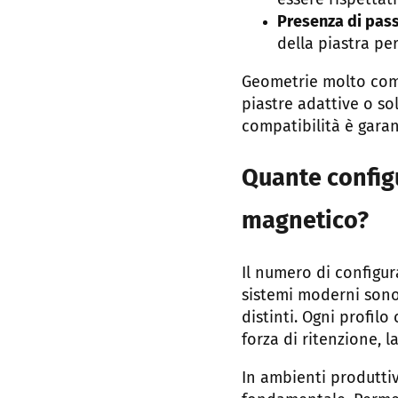
essere rispettati
Presenza di passa
della piastra pe
Geometrie molto comp
piastre adattive o so
compatibilità è garan
Quante config
magnetico?
Il numero di configur
sistemi moderni sono 
distinti. Ogni profilo
forza di ritenzione, l
In ambienti produtti