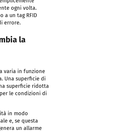
 semplicemente
nte ogni volta.
 o a un tag RFID
i errore.
mbia la
a varia in funzione
a. Una superficie di
a superficie ridotta
per le condizioni di
lità in modo
eale e, se questa
 genera un allarme