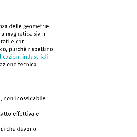
nza delle geometrie
ra magnetica sia in
rati e con
ico, purché rispettino
icazioni industriali
tazione tecnica
, non inossidabile
atto effettiva e
fici che devono