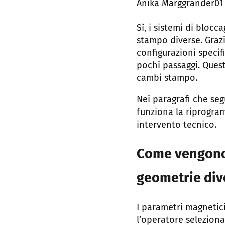
Posted
Anika Marggrander
01
by:
Sì, i sistemi di bloc
stampo diverse. Grazi
configurazioni speci
pochi passaggi. Quest
cambi stampo.
Nei paragrafi che se
funziona la riprogra
intervento tecnico.
Come vengono 
geometrie div
I parametri magnetic
l’operatore seleziona