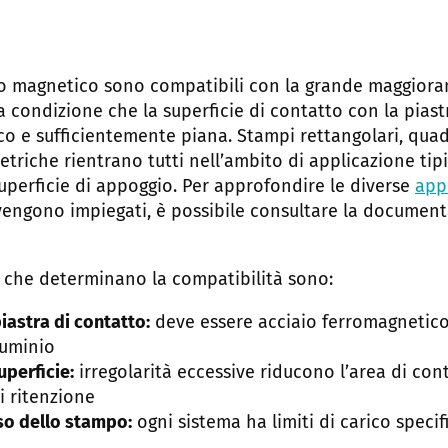
gio magnetico sono compatibili con la grande maggiora
 condizione che la superficie di contatto con la piast
co e sufficientemente piana. Stampi rettangolari, quad
triche rientrano tutti nell’ambito di applicazione tip
 superficie di appoggio. Per approfondire le diverse
appl
 vengono impiegati, è possibile consultare la documen
li che determinano la compatibilità sono:
iastra di contatto:
deve essere acciaio ferromagnetico
luminio
uperficie:
irregolarità eccessive riducono l’area di cont
i ritenzione
so dello stampo:
ogni sistema ha limiti di carico speci