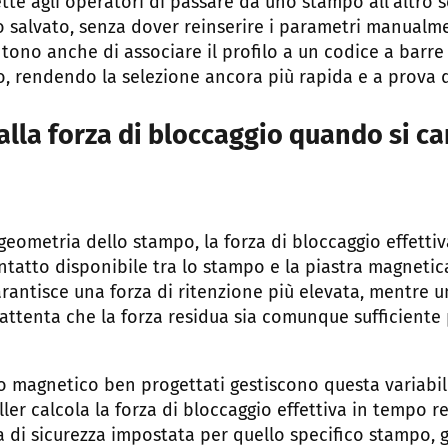
te agli operatori di passare da uno stampo all’altro
o salvato, senza dover reinserire i parametri manualme
tono anche di associare il profilo a un codice a barre
, rendendo la selezione ancora più rapida e a prova d
lla forza di bloccaggio quando si ca
eometria dello stampo, la forza di bloccaggio effettiv
ontatto disponibile tra lo stampo e la piastra magnetic
antisce una forza di ritenzione più elevata, mentre un
 attenta che la forza residua sia comunque sufficiente 
io magnetico ben progettati gestiscono questa variabi
oller calcola la forza di bloccaggio effettiva in tempo r
a di sicurezza impostata per quello specifico stampo,