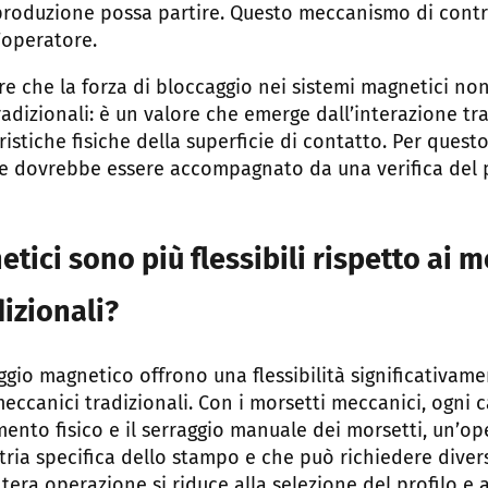
i produzione possa partire. Questo meccanismo di contr
’operatore.
e che la forza di bloccaggio nei sistemi magnetici non
adizionali: è un valore che emerge dall’interazione t
ristiche fisiche della superficie di contatto. Per ques
te dovrebbe essere accompagnato da una verifica del p
tici sono più flessibili rispetto ai m
izionali?
caggio magnetico offrono una flessibilità significativa
meccanici tradizionali. Con i morsetti meccanici, ogn
mento fisico e il serraggio manuale dei morsetti, un’o
ia specifica dello stampo e che può richiedere divers
ntera operazione si riduce alla selezione del profilo e a