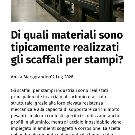
Di quali materiali sono
tipicamente realizzati
gli scaffali per stampi?
Posted
Anika Marggrander
02 Lug 2026
by:
Gli scaffali per stampi industriali sono realizzati
principalmente in acciaio al carbonio o acciaio
strutturale, grazie alla loro elevata resistenza
meccanica e alla capacità di sopportare carichi molto
pesanti. In alcuni contesti specifici si utilizzano anche
profili in alluminio, mentre l’acciaio inossidabile viene
impiegato in ambienti soggetti a corrosione. La scelta
del materiale dipende dal peso degli stampi, dalle