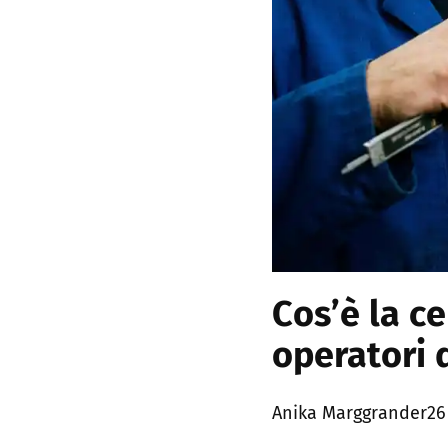
Cos’è la c
operatori 
Posted
Anika Marggrander
26
by: