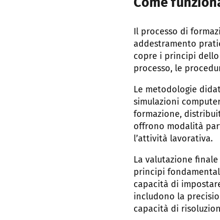
Come funziona
Il processo di formazi
addestramento pratic
copre i principi dello
processo, le procedur
Le metodologie didatt
simulazioni computeri
formazione, distribui
offrono modalità par
l’attività lavorativa.
La valutazione final
principi fondamentali
capacità di impostare
includono la precisio
capacità di risoluzio