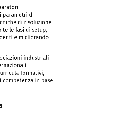
peratori
i parametri di
ecniche di risoluzione
te le fasi di setup,
identi e migliorando
ciazioni industriali
ernazionali
urricula formativi,
 di competenza in base
a