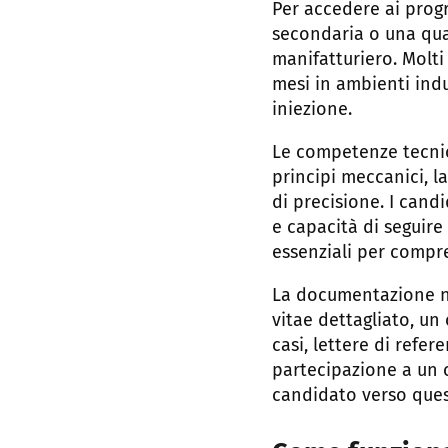
Per accedere ai prog
secondaria o una qual
manifatturiero. Mol
mesi in ambienti ind
iniezione.
Le competenze tecni
principi meccanici, la
di precisione. I cand
e capacità di seguir
essenziali per compre
La documentazione ne
vitae dettagliato, un 
casi, lettere di refe
partecipazione a un c
candidato verso quest