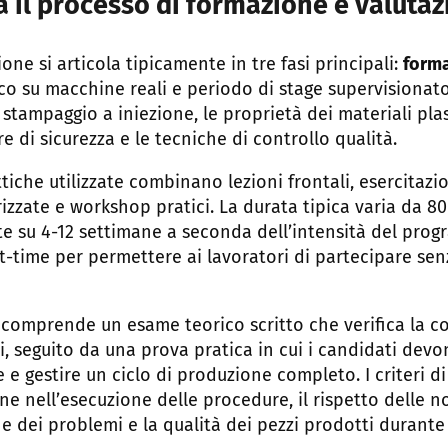
 il processo di formazione e valuta
one si articola tipicamente in tre fasi principali:
forma
o su macchine reali e periodo di stage supervisionato.
 stampaggio a iniezione, le proprietà dei materiali plas
e di sicurezza e le tecniche di controllo qualità.
iche utilizzate combinano lezioni frontali, esercitazio
zzate e workshop pratici. La durata tipica varia da 80
te su 4-12 settimane a seconda dell’intensità del prog
t-time per permettere ai lavoratori di partecipare se
e comprende un esame teorico scritto che verifica la 
, seguito da una prova pratica in cui i candidati devo
 e gestire un ciclo di produzione completo. I criteri d
ne nell’esecuzione delle procedure, il rispetto delle no
ne dei problemi e la qualità dei pezzi prodotti durante