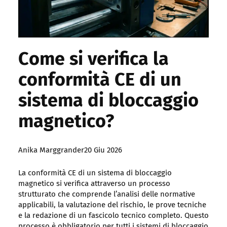
Come si verifica la
conformità CE di un
sistema di bloccaggio
magnetico?
Posted
Anika Marggrander
20 Giu 2026
by:
La conformità CE di un sistema di bloccaggio
magnetico si verifica attraverso un processo
strutturato che comprende l’analisi delle normative
applicabili, la valutazione del rischio, le prove tecniche
e la redazione di un fascicolo tecnico completo. Questo
processo è obbligatorio per tutti i sistemi di bloccaggio