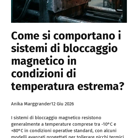
Come si comportano i
sistemi di bloccaggio
magnetico in
condizioni di
temperatura estrema?
Posted
Anika Marggrander
12 Giu 2026
by:
I sistemi di bloccaggio magnetico resistono
generalmente a temperature comprese tra -10°C e
+80°C in condizioni operative standard, con alcuni
modelli avanzati progettati per tollerare picchi termici