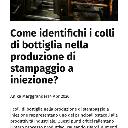
Come identifichi i colli
di bottiglia nella
produzione di
stampaggio a
iniezione?
Posted
Anika Marggrander
14 Apr 2026
by:
I colli di bottiglia nella produzione di stampaggio a
iniezione rappresentano uno dei principali ostacoli alla
produttività industriale. Questi punti critici rallentano
l’intero processo produttivo, causando ritardi, aumenti