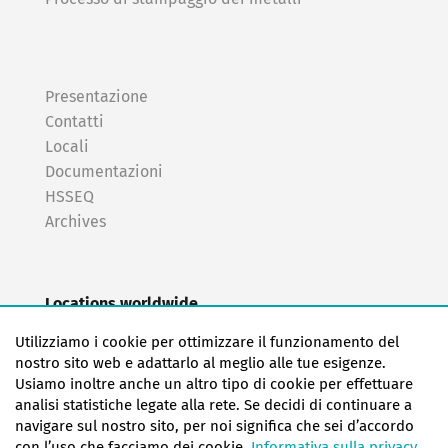
Presentazione
Contatti
Locali
Documentazioni
HSSEQ
Archives
Locations worldwide
EAS Europe/Netherlands
Utilizziamo i cookie per ottimizzare il funzionamento del
EAS Germany North (Frankfurt a.M.)
nostro sito web e adattarlo al meglio alle tue esigenze.
EAS Germany South (Stuttgart)
Usiamo inoltre anche un altro tipo di cookie per effettuare
EAS France
analisi statistiche legate alla rete. Se decidi di continuare a
navigare sul nostro sito, per noi significa che sei d’accordo
EAS Italy
con l’uso che facciamo dei cookie.
Informativa sulla privacy