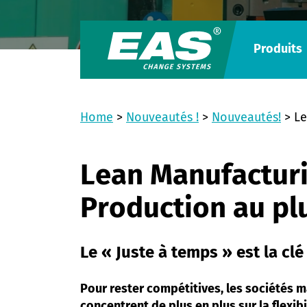
Produits
Home
>
Nouveautés !
>
Nouveautés!
>
Le
Lean Manufacturi
Production au plu
Le « Juste à temps » est la clé
Pour rester compétitives, les sociétés 
concentrent de plus en plus sur la flexibi