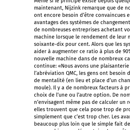
Même si le principe existe depuis quel
maintenant, Nijzink remarque que de n
ont encore besoin d’être convaincues e
avantages des systèmes de changement
de nombreuses entreprises achetant vo
machine lorsque le rendement de leur m
soixante-dix pour cent. Alors que les s
aider à augmenter ce ratio à plus de 90
nouvelle machine dans de nombreux cas s
continue: «Nous avons une plaisanterie
l’abréviation QMC, les gens ont besoin
de mentalité (en lieu et place d’un ch
moule). Il y a de nombreux facteurs à 
choix de l’une ou l’autre option. De no
n’envisagent même pas de calculer un r
elles trouvent que cela pose trop de pr
simplement que c’est trop cher. Les ava
beaucoup plus loin que le simple fait d