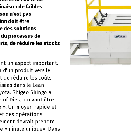
inaison de faibles
ison n’est pas
ion doit être
e des solutions
s du processus de
rts, de réduire les stocks
nt un aspect important.
n d’un produit vers le
t de réduire les coûts
isées dans le Lean
yota. Shigeo Shingo a
 of Dies, pouvant être
e ». Un moyen rapide et
et des opérations
gement devrait prendre
de «minute unique». Dans