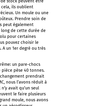
 de stock peuvent être
cela, ils oublient
précieux. Un moule ou une
oûteux. Prendre soin de
is peut également
 long de cette durée de
solu pour certaines
ous pouvez choisir le
 A un 1er degré ou très
trême: un pare-chocs
 pièce pèse 40 tonnes.
e changement prendrait
C, nous l’avons réduit à
 n’y avait qu’un seul
vent le faire plusieurs
s grand moule, nous avons