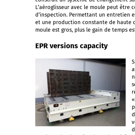
construit un système de changement sur
L’aéroglisseur avec le moule peut être 
d’inspection. Permettant un entretien e
et une production constante de haute qu
moule est gros, plus le gain de temps es
EPR versions capacity
S
a
n
s
r
«
p
d
v
d