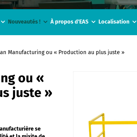
Nouveautés !
À propos d'EAS
Localisation
an Manufacturing ou « Production au plus juste »
ng ou «
s juste »
manufacturière se
lité et la mixite de