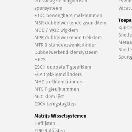
Pressmag SP magnetisch
Evene
spansysteem
Vacat
ETDC beweegbare malklemmen
Toepa
MSR dubbelwerkende zwenkklem
Kunsts
MOD / WOD wigklem
Snell
MPR dubbelwerkende trekklem
Metaa
MTR 3-standenzwenkcilinder
Snell
Dubbelwerkend klemsysteem
Spuit
HECS
ESCH dubbele T-gleufklem
ECA trekklemcilinders
MHC trekklemcilinders
MTC T-gleufklemmen
MLC klem lÿst
EDCV terugstagklep
Matrijs Wisselsystemen
Heflijsten
EPR-Rollijsten