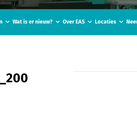
n
Wat is er nieuw?
Over EAS
Locaties
Nee
8_200