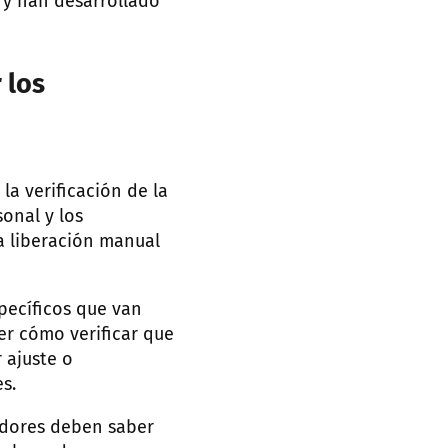
 y han desarrollado
 los
a verificación de la
onal y los
a liberación manual
pecíficos que van
er cómo verificar que
 ajuste o
s.
adores deben saber