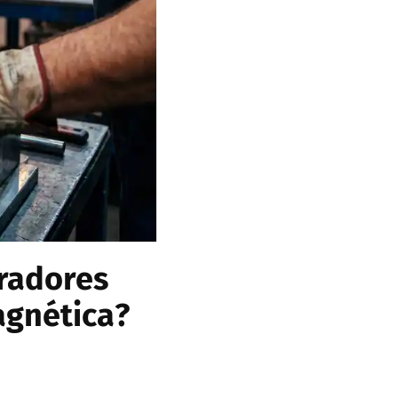
radores
agnética?