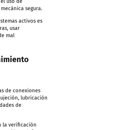
 el uso de
 mecánica segura.
istemas activos es
as, usar
de mal
nimiento
as de conexiones
sujeción, lubricación
idades de
la verificación