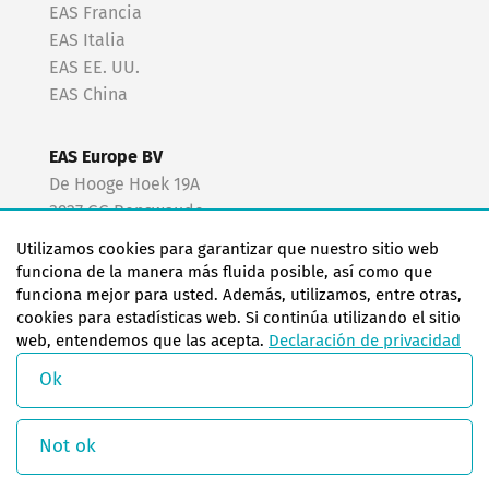
EAS Francia
EAS Italia
EAS EE. UU.
EAS China
EAS Europe BV
De Hooge Hoek 19A
3927 GG Renswoude
The Netherlands
Utilizamos cookies para garantizar que nuestro sitio web
funciona de la manera más fluida posible, así como que
+31 318 477 010
funciona mejor para usted. Además, utilizamos, entre otras,
cookies para estadísticas web. Si continúa utilizando el sitio
easfr@easchangesystems.com
web, entendemos que las acepta.
Declaración de privacidad
Ok
© Copyright 2026 EAS change systems
Not ok