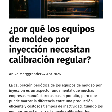
¿por qué los equipos
de moldeo por
inyección necesitan
calibración regular?
Posted
Anika Marggrander
24 Abr 2026
by:
La calibración periódica de los equipos de moldeo por
inyección es un aspecto fundamental que muchas
empresas manufactureras pasan por alto, pero que
puede marcar la diferencia entre una producción
eficiente y costosos tiempos de inactividad. Cuando los
equipos no están correctamente calibrados, los