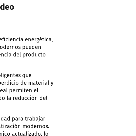
ldeo
ficiencia energética,
 modernos pueden
encia del producto
eligentes que
erdicio de material y
eal permiten el
do la reducción del
idad para trabajar
atización modernos.
ico actualizado, lo