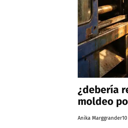
¿debería r
moldeo por
Posted
Anika Marggrander
10
by: