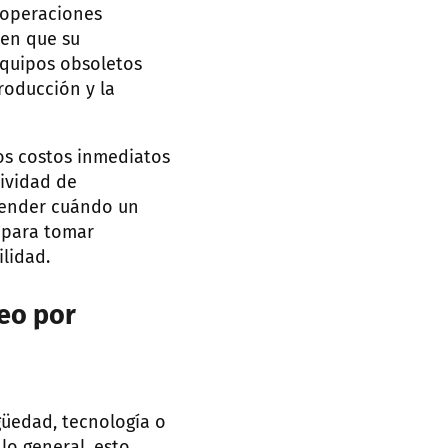
 operaciones
 en que su
equipos obsoletos
roducción y la
los costos inmediatos
tividad de
render cuándo un
l para tomar
lidad.
eo por
üedad, tecnología o