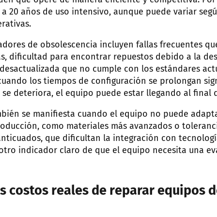
den que opere de manera eficiente y competitiva. Por 
 a 20 años de uso intensivo, aunque puede variar seg
rativas.
cadores de obsolescencia incluyen fallas frecuentes qu
s, dificultad para encontrar repuestos debido a la de
desactualizada que no cumple con los estándares actu
cuando los tiempos de configuración se prolongan sign
se deteriora, el equipo puede estar llegando al final de
mbién se manifiesta cuando el equipo no puede adapt
oducción, como materiales más avanzados o tolerancia
anticuados, que dificultan la integración con tecnolo
otro indicador claro de que el equipo necesita una ev
os costos reales de reparar equipos 