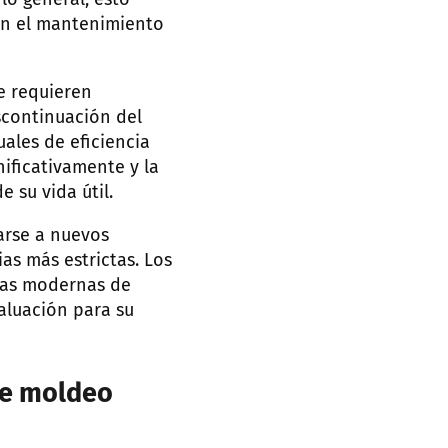
lo general, esto
ún el mantenimiento
e requieren
scontinuación del
ales de eficiencia
ificativamente y la
 su vida útil.
arse a nuevos
s más estrictas. Los
gías modernas de
aluación para su
de moldeo