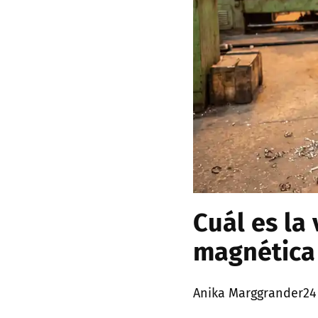
Cuál es la 
magnética
Posted
Anika Marggrander
24
by: