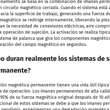
cionamiento se basa en la combinación de imanes per
un circuito magnético cerrado. Cuando el sistema está a
acia la superficie de trabajo, generando una fuerza de
o magnético se redirige internamente, liberando la piez
nan la necesidad de conexiones eléctricas, aire compr
la operación de sujeción. La activación se realiza típ
sistema de palanca que gira los componentes magnético
uración del campo magnético en segundos.
o duran realmente los sistemas de s
rmanente?
ción magnética permanente tienen una vida útil típica
s de operación. Los imanes permanentes de alta cali
5% de su fuerza magnética original después de 10 añ
cional de estos sistemas se debe a que los imanes p
e neodimio, experimentan una degradación magnética