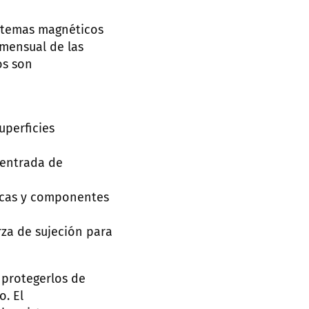
istemas magnéticos
mensual de las
os son
uperficies
a entrada de
ncas y componentes
rza de sujeción para
 protegerlos de
. El