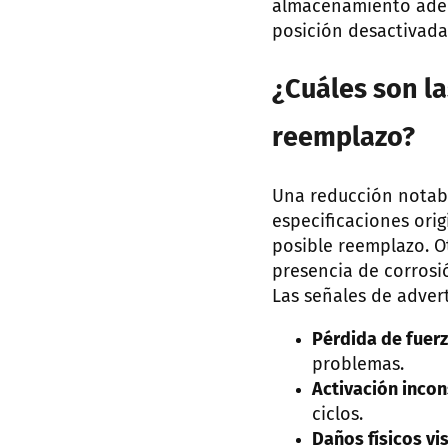
almacenamiento adec
posición desactivada
¿Cuáles son l
reemplazo?
Una reducción notabl
especificaciones ori
posible reemplazo. Ot
presencia de corrosi
Las señales de advert
Pérdida de fuer
problemas.
Activación incon
ciclos.
Daños físicos vis