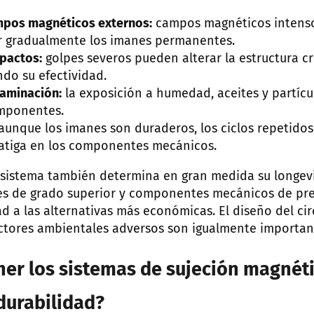
mpos magnéticos externos:
campos magnéticos intenso
r gradualmente los imanes permanentes.
mpactos:
golpes severos pueden alterar la estructura cri
do su efectividad.
taminación:
la exposición a humedad, aceites y partíc
omponentes.
aunque los imanes son duraderos, los ciclos repetido
atiga en los componentes mecánicos.
el sistema también determina en gran medida su longev
es de grado superior y componentes mecánicos de pre
d a las alternativas más económicas. El diseño del cir
ctores ambientales adversos son igualmente importan
r los sistemas de sujeción magnéti
durabilidad?