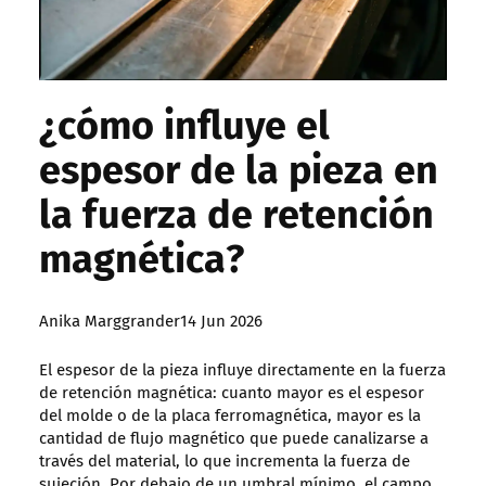
¿cómo influye el
espesor de la pieza en
la fuerza de retención
magnética?
Posted
Anika Marggrander
14 Jun 2026
by:
El espesor de la pieza influye directamente en la fuerza
de retención magnética: cuanto mayor es el espesor
del molde o de la placa ferromagnética, mayor es la
cantidad de flujo magnético que puede canalizarse a
través del material, lo que incrementa la fuerza de
sujeción. Por debajo de un umbral mínimo, el campo