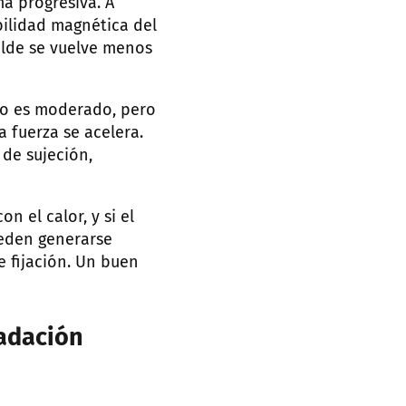
a progresiva. A
ilidad magnética del
olde se vuelve menos
cto es moderado, pero
a fuerza se acelera.
 de sujeción,
n el calor, y si el
ueden generarse
 fijación. Un buen
radación