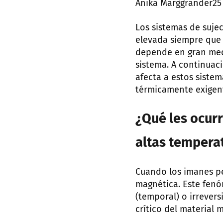
Posted
Anika Marggrander
25
by:
Los sistemas de suje
elevada siempre que 
depende en gran med
sistema. A continuac
afecta a estos siste
térmicamente exigen
¿Qué les ocur
altas tempera
Cuando los imanes pe
magnética. Este fen
(temporal) o irrever
crítico del material 