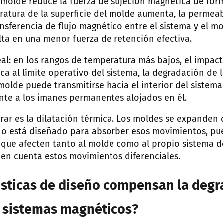
 molde reduce la fuerza de sujeción magnética de form
atura de la superficie del molde aumenta, la permeab
ansferencia de flujo magnético entre el sistema y el m
ulta en una menor fuerza de retención efectiva.
neal: en los rangos de temperatura más bajos, el impa
a al límite operativo del sistema, la degradación de l
molde puede transmitirse hacia el interior del sistema
te a los imanes permanentes alojados en él.
rar es la dilatación térmica. Los moldes se expanden co
no está diseñado para absorber esos movimientos, p
que afecten tanto al molde como al propio sistema de
 en cuenta estos movimientos diferenciales.
ísticas de diseño compensan la deg
s sistemas magnéticos?