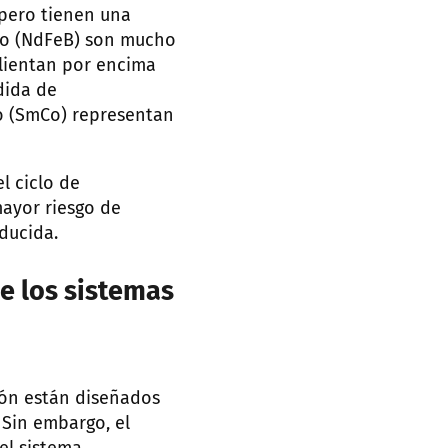
 pero tienen una
io (NdFeB) son mucho
alientan por encima
dida de
o (SmCo) representan
l ciclo de
ayor riesgo de
ducida.
e los sistemas
ión están diseñados
 Sin embargo, el