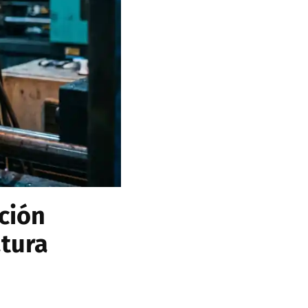
ción
tura