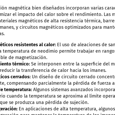
ción magnética bien diseñados incorporan varias carac
mizar el impacto del calor sobre el rendimiento. Las 
teriales magnéticos de alta resistencia térmica, barr
imanes, y circuitos magnéticos optimizados para mante
as.
ticos resistentes al calor:
El uso de aleaciones de sa
ta temperatura de neodimio permite trabajar en rango
ible de magnetización.
iento térmico:
Se interponen entre la superficie del m
educir la transferencia de calor hacia los imanes.
icos cerrados:
Un diseño de circuito cerrado concentr
nte, compensando parcialmente la pérdida de fuerza as
de temperatura:
Algunos sistemas avanzados incorpora
rio cuando la temperatura se aproxima al límite oper
 que se produzca una pérdida de sujeción.
geración:
En aplicaciones de alta temperatura, algunos