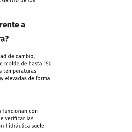
s dentro de los
rente a
ra?
dad de cambio,
de molde de hasta 150
as temperaturas
uy elevadas de forma
s funcionan con
e verificar las
ón hidráulica suele