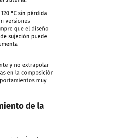
el sistema.
 120 °C sin pérdida
ten versiones
empre que el diseño
a de sujeción puede
aumenta
nte y no extrapolar
ias en la composición
omportamientos muy
miento de la