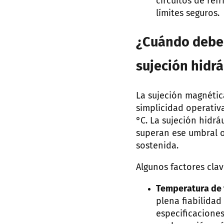
circuitos de ref
límites seguros.
¿Cuándo deber
sujeción hidr
La sujeción magnétic
simplicidad operativ
°C. La sujeción hidr
superan ese umbral o
sostenida.
Algunos factores clav
Temperatura de 
plena fiabilidad
especificaciones