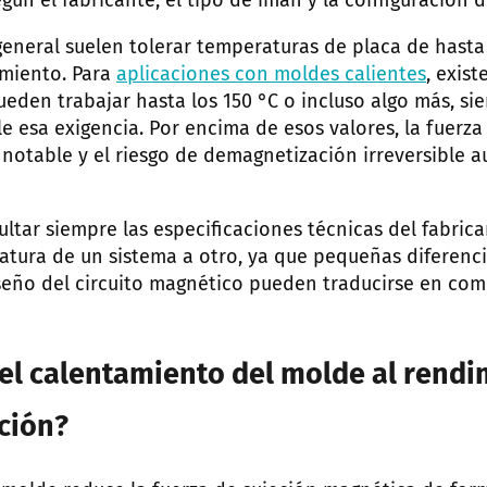
gún el fabricante, el tipo de imán y la configuración d
general suelen tolerar temperaturas de placa de hasta
imiento. Para
aplicaciones con moldes calientes
, exis
ueden trabajar hasta los 150 °C o incluso algo más, si
e esa exigencia. Por encima de esos valores, la fuerz
notable y el riesgo de demagnetización irreversible 
ltar siempre las especificaciones técnicas del fabrica
ratura de un sistema a otro, ya que pequeñas diferenc
iseño del circuito magnético pueden traducirse en c
el calentamiento del molde al rendi
eción?